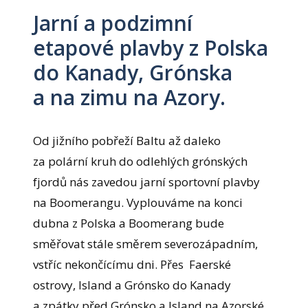
Jarní a podzimní
etapové plavby z Polska
do Kanady, Grónska
a na zimu na Azory.
Od jižního pobřeží Baltu až daleko
za polární kruh do odlehlých grónských
fjordů nás zavedou jarní sportovní plavby
na Boomerangu. Vyplouváme na konci
dubna z Polska a Boomerang bude
směřovat stále směrem severozápadním,
vstříc nekončícímu dni. Přes Faerské
ostrovy, Island a Grónsko do Kanady
a zpátky před Grónsko a Island na Azorské