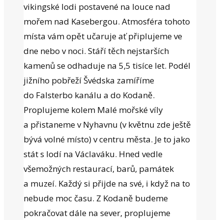
vikingské lodi postavené na louce nad
mořem nad Kasebergou. Atmosféra tohoto
místa vám opět učaruje ať připlujeme ve
dne nebo v noci. Stáří těch nejstarších
kamenů se odhaduje na 5,5 tisíce let. Podél
jižního pobřeží Švédska zamíříme
do Falsterbo kanálu a do Kodaně.
Proplujeme kolem Malé mořské víly
a přistaneme v Nyhavnu (v květnu zde ještě
bývá volné místo) v centru města. Je to jako
stát s lodí na Václaváku. Hned vedle
všemožných restaurací, barů, památek
a muzeí. Každý si přijde na své, i když na to
nebude moc času. Z Kodaně budeme
pokračovat dále na sever, proplujeme