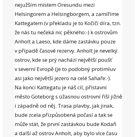
nejužším místem Oresundu mezi
Helsingorem a Helsingborgem, a zamíříme
Kattegatem (v překladu je to Kočičí díra, tzn.
že nás tu nečeká nic pěkného:-) k ostrovům
Anholt a Laeso, kde dáme zastávku pouze
v případě časové rezervy. Anholt je nevelký
ostrov, kde se prý nachází největší poušť
v severní Evropě (je to podobný protimluv
asi jako největší jezero na celé Sahaře:-).
Na konci Kattegatu je náš cíl, přístavní
město Goteborg s úžasnou ostrovní říší jižně
i západně od něj. Trasa plavby, jak jinak,
bude zcela přizpůsobená počasí a tak se
může stát, že první zastávkou bude Kodaň
a další až ostrov Anholt, aby bylo více času