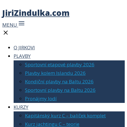
JiriZindulka.com
MENU
O JIRKOVI
PLAVBY
Sportovní etapové plavby 2026
Plavby kolem Islandu 2026
Kondiční plavby na Baltu 2026
Sportovní plavby na Baltu 2026
Pronájmy lodí
KURZY
Kapitánský kurz C – balíček komplet
Kurz jachtingu C – teorie