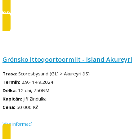
OBSAZENO
Grónsko Ittoqoortoormiit - Island Akureyri
Trasa:
Scoresbysund (GL) > Akureyri (IS)
Termín:
2.9.- 14.9.2024
Délka:
12 dní, 750NM
Kapitán:
Jiří Zindulka
Cena:
50 000 Kč
Více informací