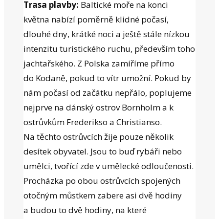
Trasa plavby:
Baltické moře na konci
května nabízí poměrně klidné počasí,
dlouhé dny, krátké noci a ještě stále nízkou
intenzitu turistického ruchu, především toho
jachtařského. Z Polska zamíříme přímo
do Kodaně, pokud to vítr umožní. Pokud by
nám počasí od začátku nepřálo, poplujeme
nejprve na dánský ostrov Bornholm a k
ostrůvkům Frederikso a Christianso.
Na těchto ostrůvcích žije pouze několik
desítek obyvatel. Jsou to buď rybáři nebo
umělci, tvořící zde v umělecké odloučenosti.
Procházka po obou ostrůvcích spojených
otočným můstkem zabere asi dvě hodiny
a budou to dvě hodiny, na které