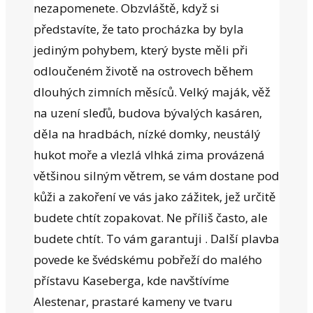
nezapomenete. Obzvláště, když si
představíte, že tato procházka by byla
jediným pohybem, který byste měli při
odloučeném životě na ostrovech během
dlouhých zimních měsíců. Velký maják, věž
na uzení sleďů, budova bývalých kasáren,
děla na hradbách, nízké domky, neustálý
hukot moře a vlezlá vlhká zima provázená
většinou silným větrem, se vám dostane pod
kůži a zakoření ve vás jako zážitek, jež určitě
budete chtít zopakovat. Ne příliš často, ale
budete chtít. To vám garantuji . Další plavba
povede ke švédskému pobřeží do malého
přístavu Kaseberga, kde navštívíme
Alestenar, prastaré kameny ve tvaru