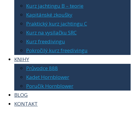
Kurz jachtingu B – teorie
Kapitánské zkoušky
Praktický kurz jachtingu C
Kurz na vysílačku SRC
Kurz freedivingu
Pokročilý kurz freedivingu
KNIHY
Průvodce 888
Kadet Hornblower
Poručík Hornblower
BLOG
KONTAKT