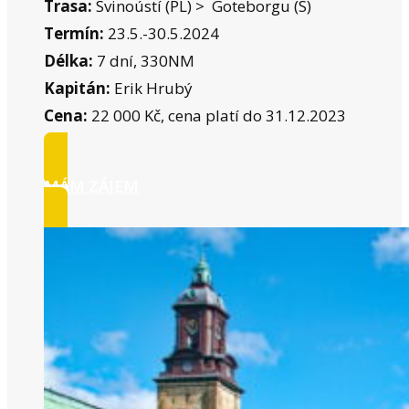
Trasa:
Svinoústí (PL) > Goteborgu (S)
Termín:
23.5.-30.5.2024
Délka:
7 dní, 330NM
Kapitán:
Erik Hrubý
Cena:
22 000 Kč, cena platí do 31.12.2023
MÁM ZÁJEM