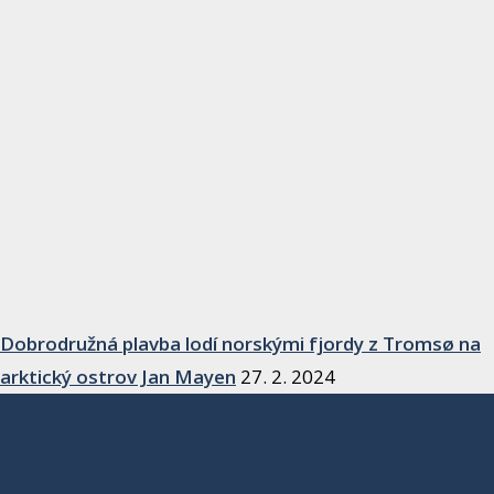
Dobrodružná plavba lodí norskými fjordy z Tromsø na
arktický ostrov Jan Mayen
27. 2. 2024