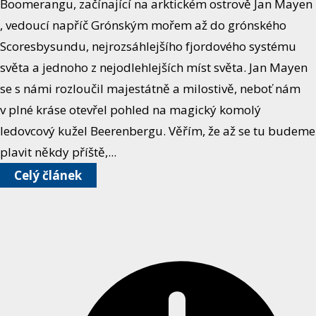
Boomerangu, začínající na arktickém ostrově Jan Mayen
, vedoucí napříč Grónským mořem až do grónského
Scoresbysundu, nejrozsáhlejšího fjordového systému
světa a jednoho z nejodlehlejších míst světa. Jan Mayen
se s námi rozloučil majestátně a milostivě, neboť nám
v plné kráse otevřel pohled na magický komolý
ledovcový kužel Beerenbergu. Věřím, že až se tu budeme
plavit někdy příště,...
Celý článek