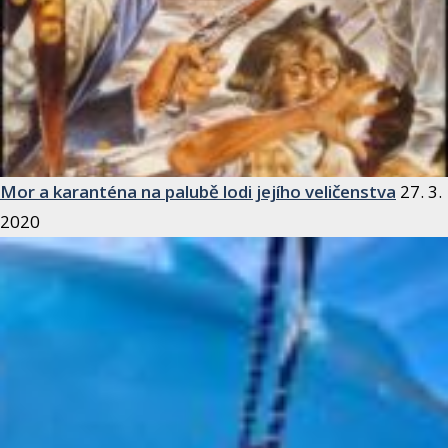
Mor a karanténa na palubě lodi jejího veličenstva
27. 3.
2020