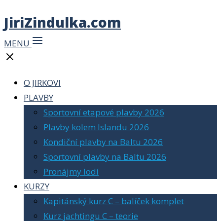
JiriZindulka.com
MENU
O JIRKOVI
PLAVBY
Sportovní etapové plavby 2026
Plavby kolem Islandu 2026
Kondiční plavby na Baltu 2026
Sportovní plavby na Baltu 2026
Pronájmy lodí
KURZY
Kapitánský kurz C – balíček komplet
Kurz jachtingu C – teorie