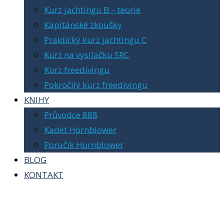
Kurz jachtingu B – teorie
Kapitánské zkoušky
Praktický kurz jachtingu C
Kurz na vysílačku SRC
Kurz freedivingu
Pokročilý kurz freedivingu
KNIHY
Průvodce 888
Kadet Hornblower
Poručík Hornblower
BLOG
KONTAKT